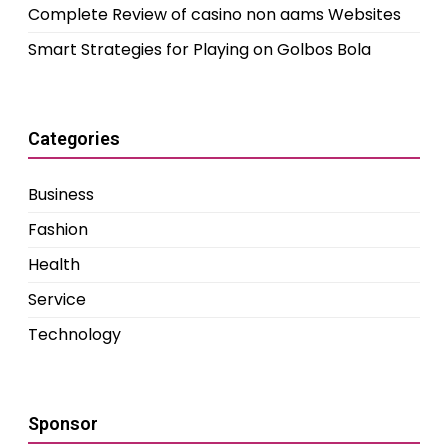
Complete Review of casino non aams Websites
Smart Strategies for Playing on Golbos Bola
Categories
Business
Fashion
Health
Service
Technology
Sponsor