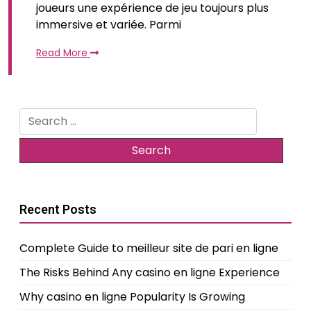
joueurs une expérience de jeu toujours plus
immersive et variée. Parmi
Read More
Search
for:
Recent Posts
Complete Guide to meilleur site de pari en ligne
The Risks Behind Any casino en ligne Experience
Why casino en ligne Popularity Is Growing