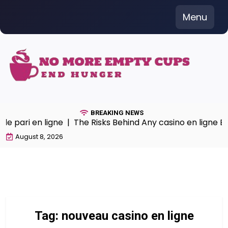
Skip
Menu
to
content
BREAKING NEWS
de pari en ligne |
The Risks Behind Any casino en ligne E
August 8, 2026
Tag:
nouveau casino en ligne