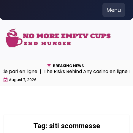
Skip
Menu
to
content
BREAKING NEWS
de pari en ligne |
The Risks Behind Any casino en ligne E
August 7, 2026
Tag:
siti scommesse