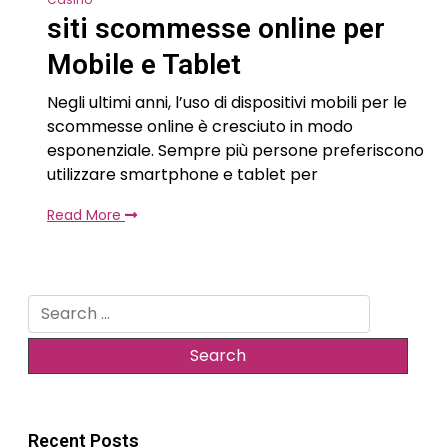
siti scommesse online per
Mobile e Tablet
Negli ultimi anni, l’uso di dispositivi mobili per le
scommesse online è cresciuto in modo
esponenziale. Sempre più persone preferiscono
utilizzare smartphone e tablet per
Read More
Search
for:
Recent Posts