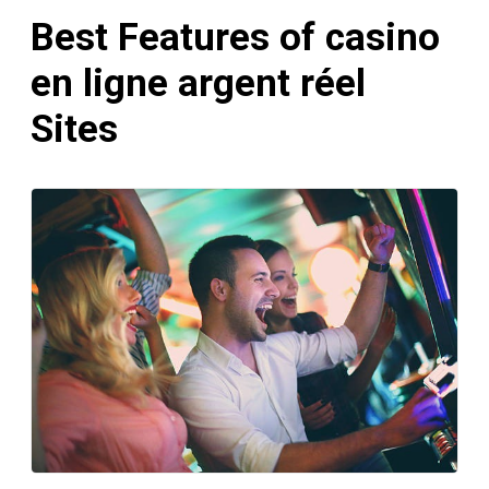
Best Features of casino
en ligne argent réel
Sites