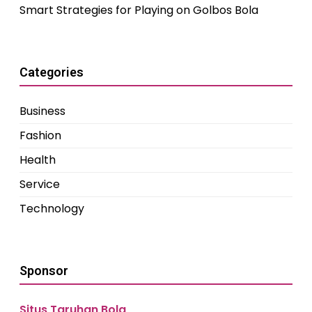
Smart Strategies for Playing on Golbos Bola
Categories
Business
Fashion
Health
Service
Technology
Sponsor
Situs Taruhan Bola