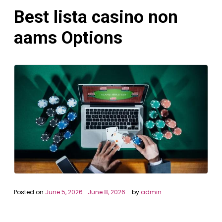
Best lista casino non
aams Options
Posted on
June 5, 2026
June 8, 2026
by
admin