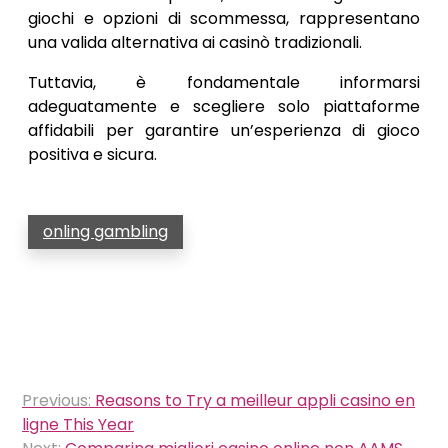
giochi e opzioni di scommessa, rappresentano
una valida alternativa ai casinò tradizionali.
Tuttavia, è fondamentale informarsi
adeguatamente e scegliere solo piattaforme
affidabili per garantire un’esperienza di gioco
positiva e sicura.
onling gambling
Post
Previous:
Reasons to Try a meilleur appli casino en
navigation
ligne This Year