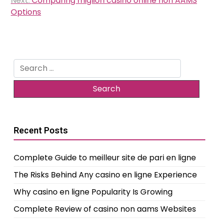
Next:
Comparing migliori casino online non AAMS
Options
Search
for:
Recent Posts
Complete Guide to meilleur site de pari en ligne
The Risks Behind Any casino en ligne Experience
Why casino en ligne Popularity Is Growing
Complete Review of casino non aams Websites