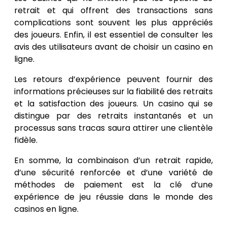
retrait et qui offrent des transactions sans
complications sont souvent les plus appréciés
des joueurs. Enfin, il est essentiel de consulter les
avis des utilisateurs avant de choisir un casino en
ligne.
Les retours d’expérience peuvent fournir des
informations précieuses sur la fiabilité des retraits
et la satisfaction des joueurs. Un casino qui se
distingue par des retraits instantanés et un
processus sans tracas saura attirer une clientèle
fidèle.
En somme, la combinaison d’un retrait rapide,
d’une sécurité renforcée et d’une variété de
méthodes de paiement est la clé d’une
expérience de jeu réussie dans le monde des
casinos en ligne.