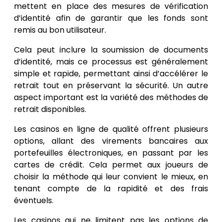
mettent en place des mesures de vérification
d’identité afin de garantir que les fonds sont
remis au bon utilisateur.
Cela peut inclure la soumission de documents
d’identité, mais ce processus est généralement
simple et rapide, permettant ainsi d’accélérer le
retrait tout en préservant la sécurité. Un autre
aspect important est la variété des méthodes de
retrait disponibles.
Les casinos en ligne de qualité offrent plusieurs
options, allant des virements bancaires aux
portefeuilles électroniques, en passant par les
cartes de crédit. Cela permet aux joueurs de
choisir la méthode qui leur convient le mieux, en
tenant compte de la rapidité et des frais
éventuels.
Les casinos qui ne limitent pas les options de