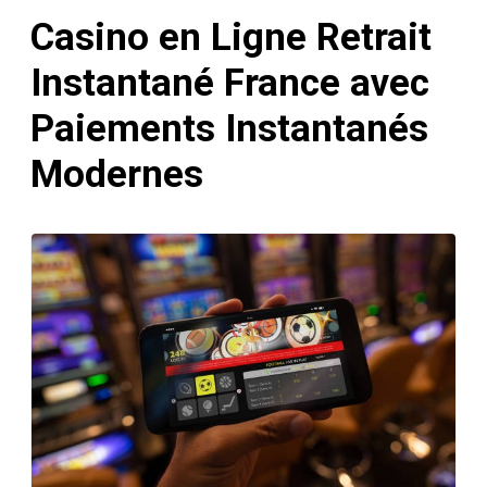
Casino en Ligne Retrait
Instantané France avec
Paiements Instantanés
Modernes