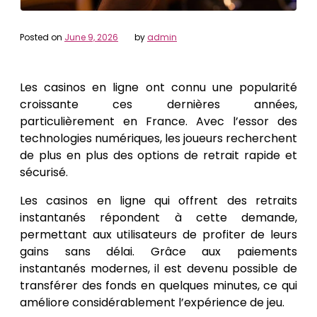
Posted on
June 9, 2026
by
admin
Les casinos en ligne ont connu une popularité
croissante ces dernières années,
particulièrement en France. Avec l’essor des
technologies numériques, les joueurs recherchent
de plus en plus des options de retrait rapide et
sécurisé.
Les casinos en ligne qui offrent des retraits
instantanés répondent à cette demande,
permettant aux utilisateurs de profiter de leurs
gains sans délai. Grâce aux paiements
instantanés modernes, il est devenu possible de
transférer des fonds en quelques minutes, ce qui
améliore considérablement l’expérience de jeu.