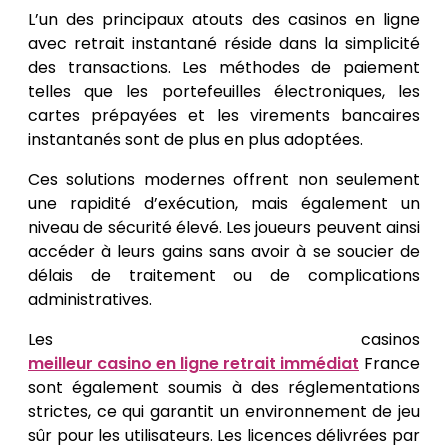
L’un des principaux atouts des casinos en ligne
avec retrait instantané réside dans la simplicité
des transactions. Les méthodes de paiement
telles que les portefeuilles électroniques, les
cartes prépayées et les virements bancaires
instantanés sont de plus en plus adoptées.
Ces solutions modernes offrent non seulement
une rapidité d’exécution, mais également un
niveau de sécurité élevé. Les joueurs peuvent ainsi
accéder à leurs gains sans avoir à se soucier de
délais de traitement ou de complications
administratives.
Les casinos
meilleur casino en ligne retrait immédiat
France
sont également soumis à des réglementations
strictes, ce qui garantit un environnement de jeu
sûr pour les utilisateurs. Les licences délivrées par