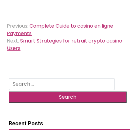
Post
Previous:
Complete Guide to casino en ligne
navigation
Payments
Next:
Smart Strategies for retrait crypto casino
Users
Search
for:
Recent Posts