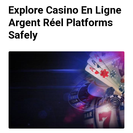
Explore Casino En Ligne
Argent Réel Platforms
Safely