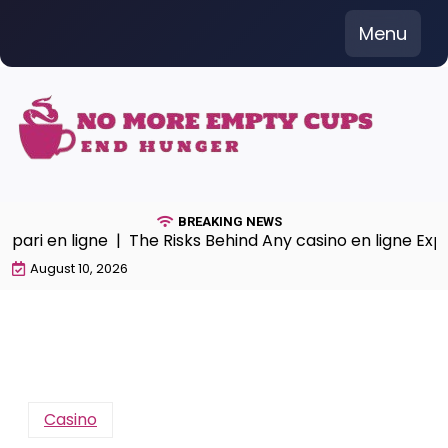
Skip
Menu
to
content
BREAKING NEWS
pari en ligne |
The Risks Behind Any casino en ligne Expe
August 10, 2026
Casino