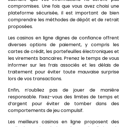
compromises. Une fois que vous avez choisi une
plateforme sécurisée, il est important de bien
comprendre les méthodes de dépôt et de retrait
proposées.
Les casinos en ligne dignes de confiance offrent
diverses options de paiement, y compris les
cartes de crédit, les portefeuilles électroniques et
les virements bancaires. Prenez le temps de vous
informer sur les frais associés et les délais de
traitement pour éviter toute mauvaise surprise
lors de vos transactions.
Enfin, n’oubliez pas de jouer de manière
responsable. Fixez-vous des limites de temps et
d’argent pour éviter de tomber dans des
comportements de jeu compulsif.
Les meilleurs casinos en ligne proposent des