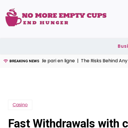
Skip
to
content
Bus
 meilleur site de pari en ligne |
The Risks Behind Any ca
BREAKING NEWS
Casino
Fast Withdrawals with ca