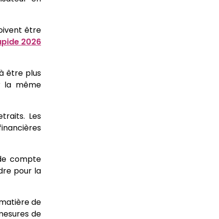
oivent être
rapide 2026
à être plus
sur la même
traits. Les
financières
s de compte
dre pour la
 matière de
 mesures de