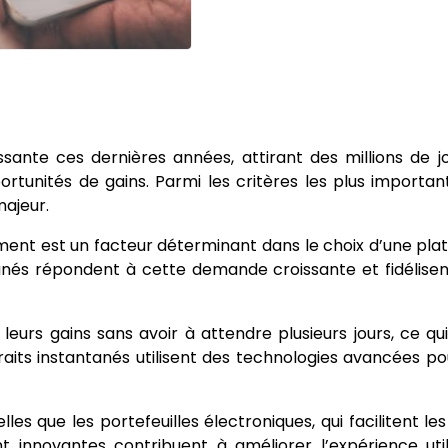
sante ces dernières années, attirant des millions de j
rtunités de gains. Parmi les critères les plus importan
majeur.
anément est un facteur déterminant dans le choix d’une pl
ntanés répondent à cette demande croissante et fidélisent
leurs gains sans avoir à attendre plusieurs jours, ce qu
traits instantanés utilisent des technologies avancées po
s que les portefeuilles électroniques, qui facilitent les
 innovantes contribuent à améliorer l’expérience util