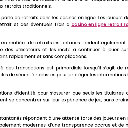
 retraits traditionnels.
 parle de retraits dans les casinos en ligne. Les joueurs d
etrait et des éventuels frais a
casino en ligne retrait 
té en matière de retraits instantanés tendent également 
e des utilisateurs et les incite à continuer à jouer 
ains rapidement et sans complications.
des transactions est primordiale lorsqu’il s’agit de re
oles de sécurité robustes pour protéger les informations 
tions d’identité pour s’assurer que seuls les titulaire
uvent se concentrer sur leur expérience de jeu, sans crain
instantanés répondent à une attente forte des joueurs en
de paiement modernes, d’une transparence accrue et de