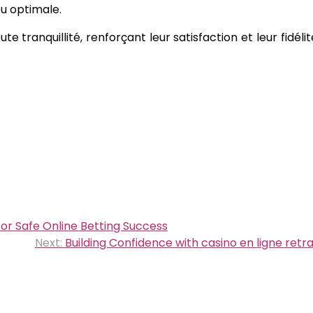
eu optimale.
te tranquillité, renforçant leur satisfaction et leur fidéli
 for Safe Online Betting Success
Next:
Building Confidence with casino en ligne retr