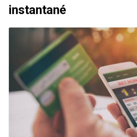
instantané