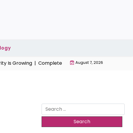
logy
 Is Growing |
Complete Review of casino non aams Webs
August 7, 2026
Search
for: