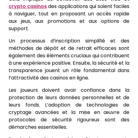
crypto casinos
des applications qui soient faciles
à naviguer, tout en proposant un accès rapide
aux jeux, aux promotions et aux options de
support.
Un processus d’inscription simplifié et des
méthodes de dépôt et de retrait efficaces sont
également des éléments cruciaux qui contribuent
à une expérience positive. Ensuite, la sécurité et la
transparence jouent un rôle fondamental dans
l’attractivité des casinos en ligne.
Les joueurs doivent avoir confiance dans la
protection de leurs données personnelles et de
leurs fonds. L’adoption de technologies de
cryptage avancées et la mise en œuvre de
protocoles de sécurité rigoureux sont des
démarches essentielles.