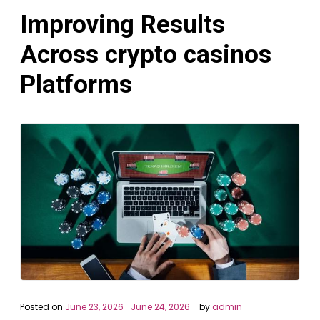
Improving Results
Across crypto casinos
Platforms
Posted on
June 23, 2026
June 24, 2026
by
admin