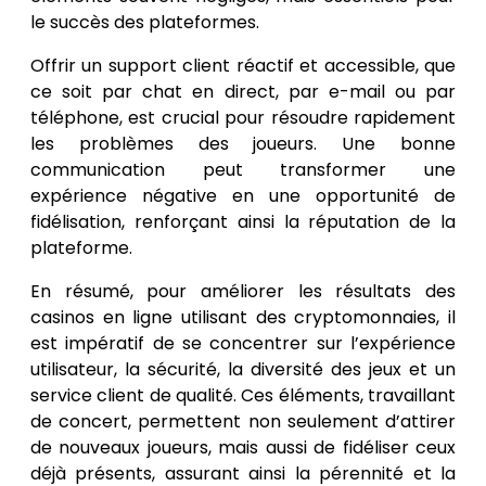
le succès des plateformes.
Offrir un support client réactif et accessible, que
ce soit par chat en direct, par e-mail ou par
téléphone, est crucial pour résoudre rapidement
les problèmes des joueurs. Une bonne
communication peut transformer une
expérience négative en une opportunité de
fidélisation, renforçant ainsi la réputation de la
plateforme.
En résumé, pour améliorer les résultats des
casinos en ligne utilisant des cryptomonnaies, il
est impératif de se concentrer sur l’expérience
utilisateur, la sécurité, la diversité des jeux et un
service client de qualité. Ces éléments, travaillant
de concert, permettent non seulement d’attirer
de nouveaux joueurs, mais aussi de fidéliser ceux
déjà présents, assurant ainsi la pérennité et la