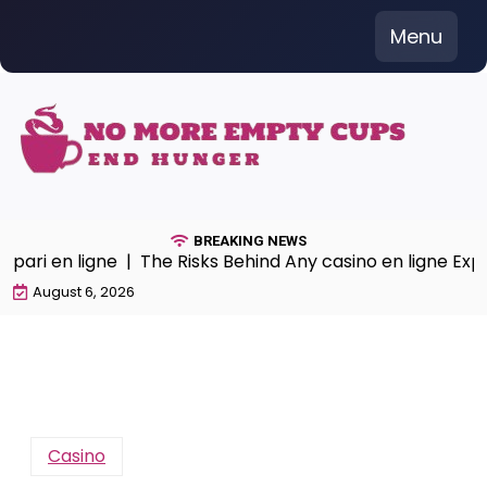
Skip
Menu
to
content
BREAKING NEWS
pari en ligne |
The Risks Behind Any casino en ligne Expe
August 6, 2026
Casino