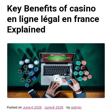
Key Benefits of casino
en ligne légal en france
Explained
Posted on
June 4, 2026
June 8, 2026
by
admin