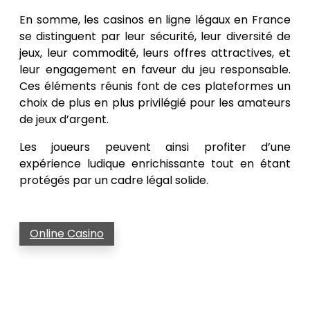
En somme, les casinos en ligne légaux en France
se distinguent par leur sécurité, leur diversité de
jeux, leur commodité, leurs offres attractives, et
leur engagement en faveur du jeu responsable.
Ces éléments réunis font de ces plateformes un
choix de plus en plus privilégié pour les amateurs
de jeux d’argent.
Les joueurs peuvent ainsi profiter d’une
expérience ludique enrichissante tout en étant
protégés par un cadre légal solide.
Online Casino