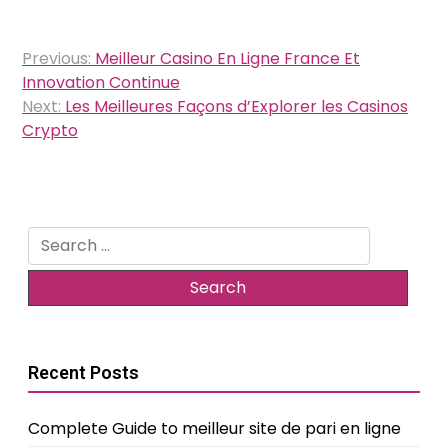
Post
Previous:
Meilleur Casino En Ligne France Et
navigation
Innovation Continue
Next:
Les Meilleures Façons d’Explorer les Casinos
Crypto
Search
for:
Recent Posts
Complete Guide to meilleur site de pari en ligne