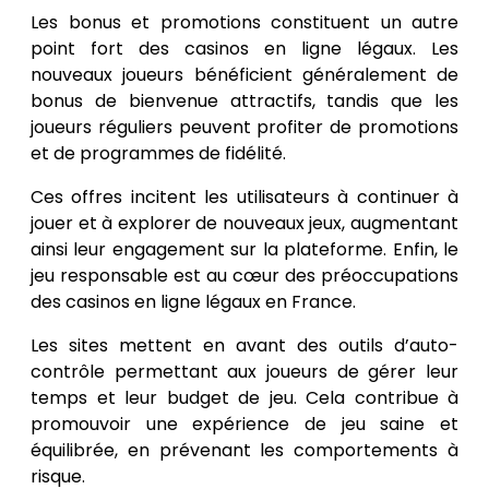
Les bonus et promotions constituent un autre
point fort des casinos en ligne légaux. Les
nouveaux joueurs bénéficient généralement de
bonus de bienvenue attractifs, tandis que les
joueurs réguliers peuvent profiter de promotions
et de programmes de fidélité.
Ces offres incitent les utilisateurs à continuer à
jouer et à explorer de nouveaux jeux, augmentant
ainsi leur engagement sur la plateforme. Enfin, le
jeu responsable est au cœur des préoccupations
des casinos en ligne légaux en France.
Les sites mettent en avant des outils d’auto-
contrôle permettant aux joueurs de gérer leur
temps et leur budget de jeu. Cela contribue à
promouvoir une expérience de jeu saine et
équilibrée, en prévenant les comportements à
risque.