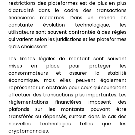
restrictions des plateformes est de plus en plus
d’actualité dans le cadre des transactions
financières modernes. Dans un monde en
constante évolution technologique, les
utilisateurs sont souvent confrontés à des règles
qui varient selon les juridictions et les plateformes
qu’ils choisissent.
Les limites légales de montant sont souvent
mises en place pour protéger les
consommateurs et assurer la stabilité
économique, mais elles peuvent également
représenter un obstacle pour ceux qui souhaitent
effectuer des transactions plus importantes. Les
réglementations financières imposent des
plafonds sur les montants pouvant être
transférés ou dépensés, surtout dans le cas des
nouvelles technologies telles que les
cryptomonnaies.