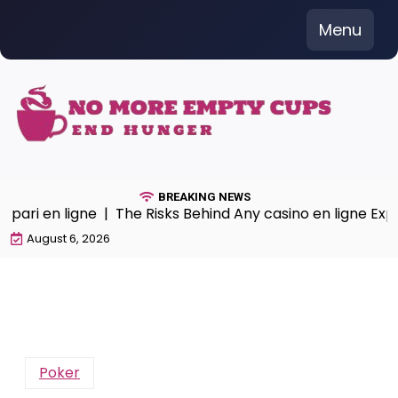
Skip
Menu
to
content
BREAKING NEWS
pari en ligne |
The Risks Behind Any casino en ligne Expe
August 6, 2026
Poker