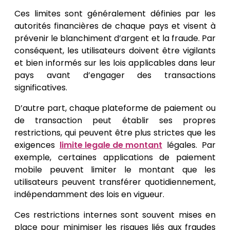
Ces limites sont généralement définies par les
autorités financières de chaque pays et visent à
prévenir le blanchiment d’argent et la fraude. Par
conséquent, les utilisateurs doivent être vigilants
et bien informés sur les lois applicables dans leur
pays avant d’engager des transactions
significatives.
D’autre part, chaque plateforme de paiement ou
de transaction peut établir ses propres
restrictions, qui peuvent être plus strictes que les
exigences
limite legale de montant
légales. Par
exemple, certaines applications de paiement
mobile peuvent limiter le montant que les
utilisateurs peuvent transférer quotidiennement,
indépendamment des lois en vigueur.
Ces restrictions internes sont souvent mises en
place pour minimiser les risques liés aux fraudes