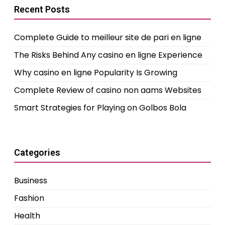
Recent Posts
Complete Guide to meilleur site de pari en ligne
The Risks Behind Any casino en ligne Experience
Why casino en ligne Popularity Is Growing
Complete Review of casino non aams Websites
Smart Strategies for Playing on Golbos Bola
Categories
Business
Fashion
Health