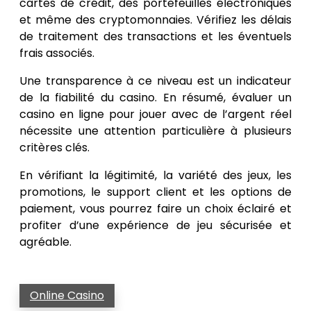
cartes de crédit, des portefeuilles électroniques
et même des cryptomonnaies. Vérifiez les délais
de traitement des transactions et les éventuels
frais associés.
Une transparence à ce niveau est un indicateur
de la fiabilité du casino. En résumé, évaluer un
casino en ligne pour jouer avec de l’argent réel
nécessite une attention particulière à plusieurs
critères clés.
En vérifiant la légitimité, la variété des jeux, les
promotions, le support client et les options de
paiement, vous pourrez faire un choix éclairé et
profiter d’une expérience de jeu sécurisée et
agréable.
Online Casino