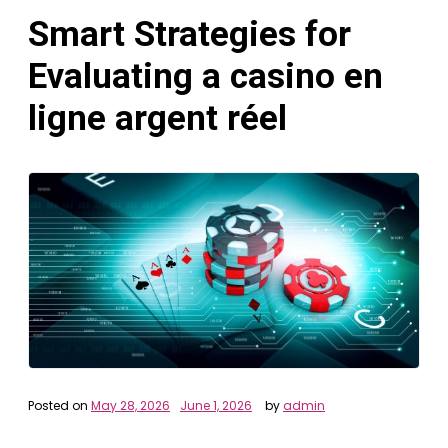
Smart Strategies for
Evaluating a casino en
ligne argent réel
Posted on
May 28, 2026
June 1, 2026
by
admin