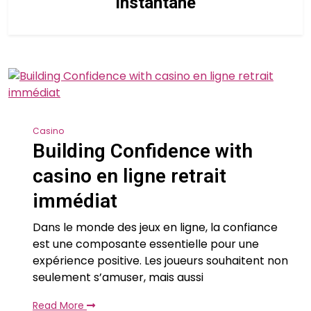
instantané
Casino
Building Confidence with
casino en ligne retrait
immédiat
Dans le monde des jeux en ligne, la confiance
est une composante essentielle pour une
expérience positive. Les joueurs souhaitent non
seulement s’amuser, mais aussi
Read More