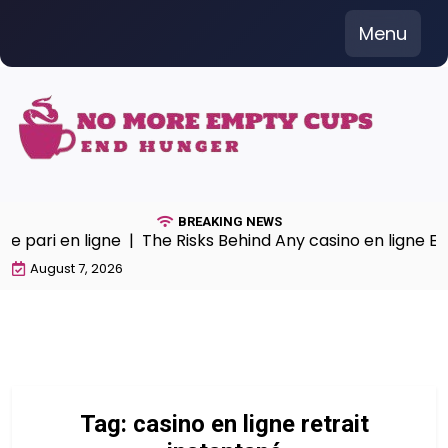
Skip
Menu
to
content
BREAKING NEWS
e pari en ligne |
The Risks Behind Any casino en ligne Ex
August 7, 2026
Tag:
casino en ligne retrait