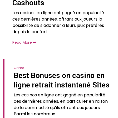
Cashouts
Les casinos en ligne ont gagné en popularité
ces dernières années, offrant aux joueurs la
possibilité de s’adonner à leurs jeux préférés
depuis le confort
Read More
Game
Best Bonuses on casino en
ligne retrait instantané Sites
Les casinos en ligne ont gagné en popularité
ces dernières années, en particulier en raison
de la commodité qu’ils offrent aux joueurs.
Parmi les nombreux