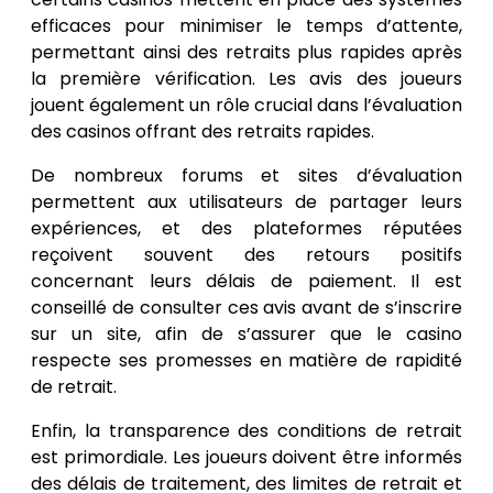
efficaces pour minimiser le temps d’attente,
permettant ainsi des retraits plus rapides après
la première vérification. Les avis des joueurs
jouent également un rôle crucial dans l’évaluation
des casinos offrant des retraits rapides.
De nombreux forums et sites d’évaluation
permettent aux utilisateurs de partager leurs
expériences, et des plateformes réputées
reçoivent souvent des retours positifs
concernant leurs délais de paiement. Il est
conseillé de consulter ces avis avant de s’inscrire
sur un site, afin de s’assurer que le casino
respecte ses promesses en matière de rapidité
de retrait.
Enfin, la transparence des conditions de retrait
est primordiale. Les joueurs doivent être informés
des délais de traitement, des limites de retrait et