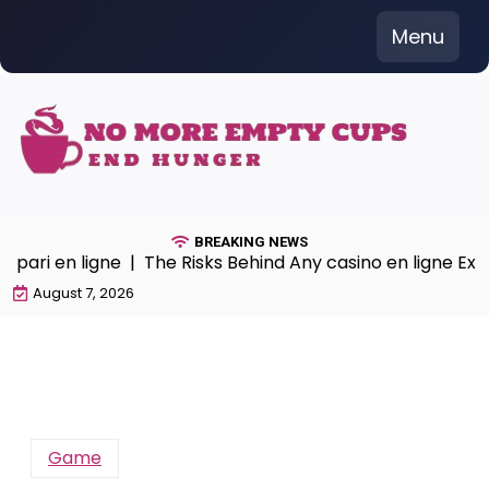
Skip
Menu
to
content
BREAKING NEWS
 pari en ligne |
The Risks Behind Any casino en ligne Exp
August 7, 2026
Game