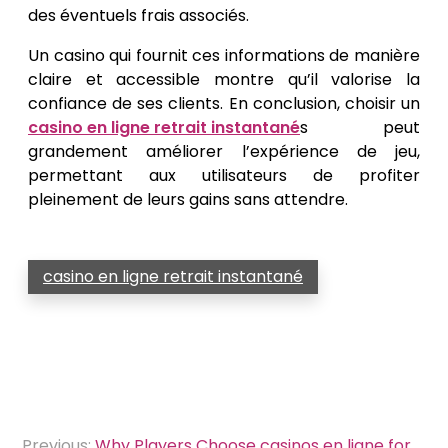
des éventuels frais associés.
Un casino qui fournit ces informations de manière
claire et accessible montre qu’il valorise la
confiance de ses clients. En conclusion, choisir un
casino en ligne retrait instantané
s peut
grandement améliorer l’expérience de jeu,
permettant aux utilisateurs de profiter
pleinement de leurs gains sans attendre.
casino en ligne retrait instantané
Post
Previous:
Why Players Choose casinos en ligne for