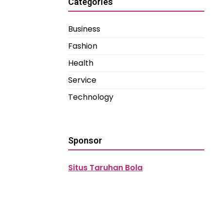
Categories
Business
Fashion
Health
Service
Technology
Sponsor
Situs Taruhan Bola