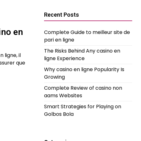
Recent Posts
ino en
Complete Guide to meilleur site de
pari en ligne
The Risks Behind Any casino en
ligne, il
ligne Experience
assurer que
Why casino en ligne Popularity Is
Growing
Complete Review of casino non
aams Websites
Smart Strategies for Playing on
Golbos Bola