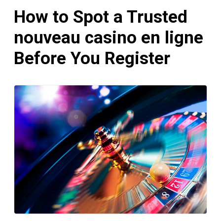
How to Spot a Trusted
nouveau casino en ligne
Before You Register