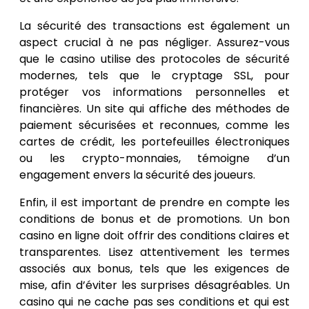
La sécurité des transactions est également un
aspect crucial à ne pas négliger. Assurez-vous
que le casino utilise des protocoles de sécurité
modernes, tels que le cryptage SSL, pour
protéger vos informations personnelles et
financières. Un site qui affiche des méthodes de
paiement sécurisées et reconnues, comme les
cartes de crédit, les portefeuilles électroniques
ou les crypto-monnaies, témoigne d’un
engagement envers la sécurité des joueurs.
Enfin, il est important de prendre en compte les
conditions de bonus et de promotions. Un bon
casino en ligne doit offrir des conditions claires et
transparentes. Lisez attentivement les termes
associés aux bonus, tels que les exigences de
mise, afin d’éviter les surprises désagréables. Un
casino qui ne cache pas ses conditions et qui est