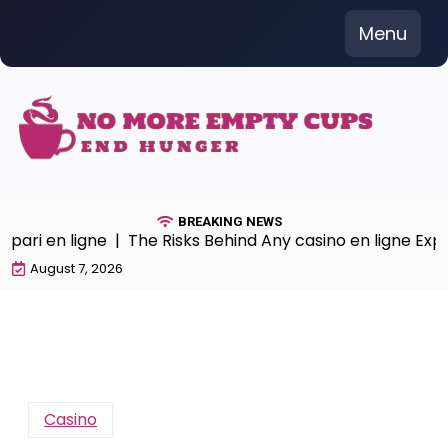
Skip
Menu
to
content
BREAKING NEWS
pari en ligne |
The Risks Behind Any casino en ligne Expe
August 7, 2026
Casino