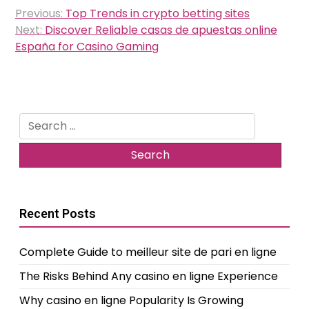
Post
Previous:
Top Trends in crypto betting sites
navigation
Next:
Discover Reliable casas de apuestas online
España for Casino Gaming
Search
for:
Recent Posts
Complete Guide to meilleur site de pari en ligne
The Risks Behind Any casino en ligne Experience
Why casino en ligne Popularity Is Growing