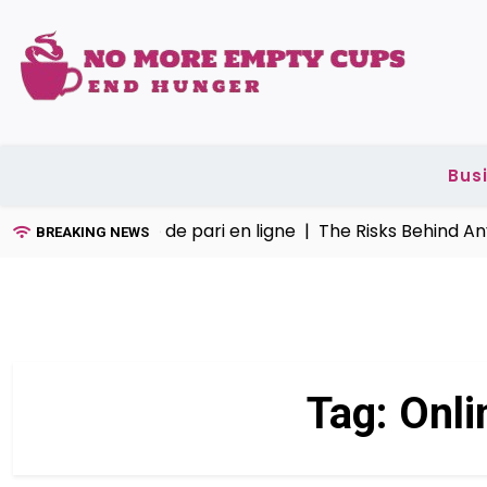
Skip
to
content
Bus
o meilleur site de pari en ligne |
The Risks Behind Any c
BREAKING NEWS
Tag:
Onli