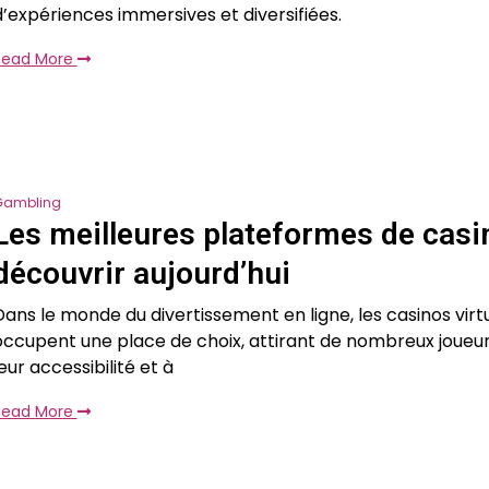
d’expériences immersives et diversifiées.
Read More
Gambling
Les meilleures plateformes de casi
découvrir aujourd’hui
Dans le monde du divertissement en ligne, les casinos virt
occupent une place de choix, attirant de nombreux joueu
eur accessibilité et à
Read More