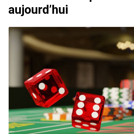
aujourd’hui