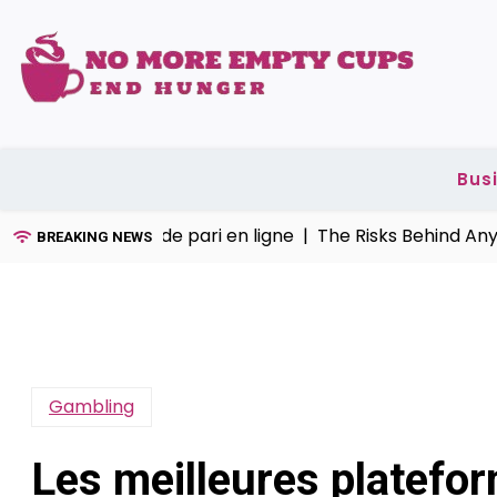
Skip
to
content
Bus
 meilleur site de pari en ligne |
The Risks Behind Any ca
BREAKING NEWS
Gambling
Les meilleures platefor