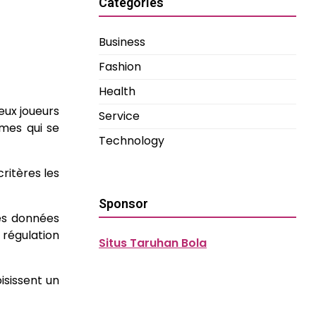
Categories
Business
Fashion
Health
eux joueurs
Service
rmes qui se
Technology
critères les
Sponsor
les données
 régulation
Situs Taruhan Bola
oisissent un