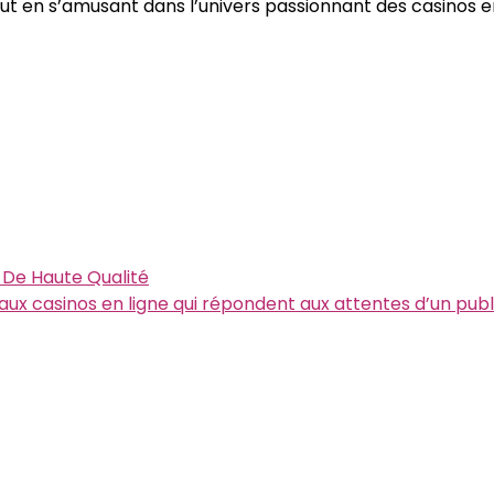
out en s’amusant dans l’univers passionnant des casinos en
 De Haute Qualité
aux casinos en ligne qui répondent aux attentes d’un pu