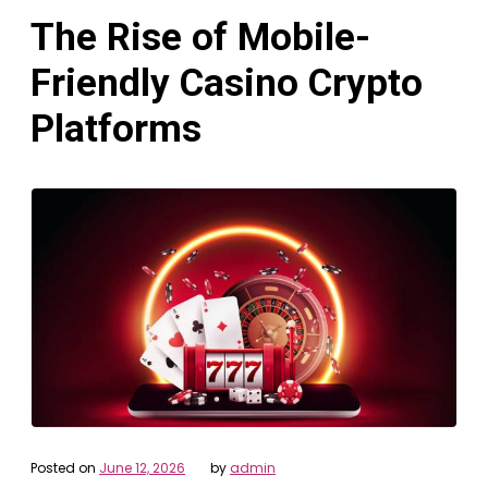
The Rise of Mobile-
Friendly Casino Crypto
Platforms
Posted on
June 12, 2026
by
admin