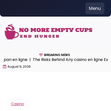
Skip
Menu
to
content
BREAKING NEWS
pari en ligne |
The Risks Behind Any casino en ligne Expe
August 9, 2026
Casino