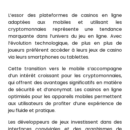
L’essor des plateformes de casinos en ligne
adaptées aux mobiles et utilisant les
cryptomonnaies représente une tendance
marquante dans l’univers du jeu en ligne. Avec
l’évolution technologique, de plus en plus de
joueurs préfèrent accéder à leurs jeux de casino
via leurs smartphones ou tablettes.
Cette transition vers le mobile s’accompagne
d’un intérêt croissant pour les cryptomonnaies,
qui offrent des avantages significatifs en matière
de sécurité et d’anonymat. Les casinos en ligne
optimisés pour les appareils mobiles permettent
aux utilisateurs de profiter d’une expérience de
jeu fluide et pratique.
Les développeurs de jeux investissent dans des
interfaces conviviales et des graphismes de