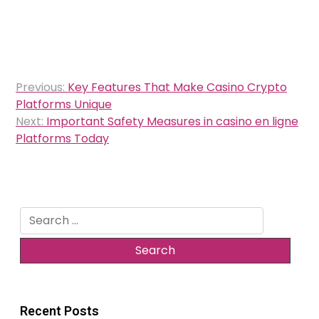
Post
Previous:
Key Features That Make Casino Crypto
navigation
Platforms Unique
Next:
Important Safety Measures in casino en ligne
Platforms Today
Search
for:
Recent Posts