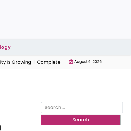
logy
 Is Growing |
Complete Review of casino non aams Webs
August 6, 2026
Search
for:
n