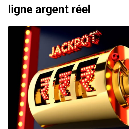
ligne argent réel