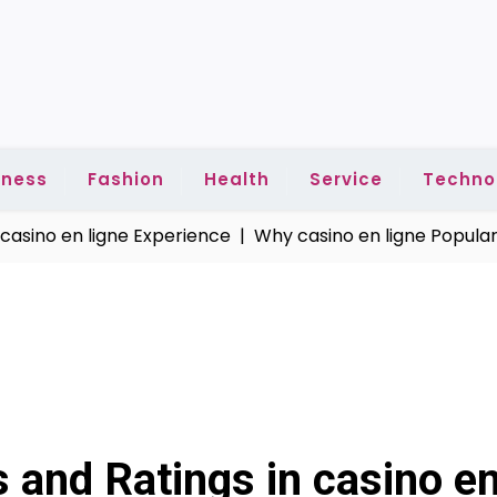
iness
Fashion
Health
Service
Techno
sino en ligne Experience |
Why casino en ligne Popularity
 and Ratings in casino e