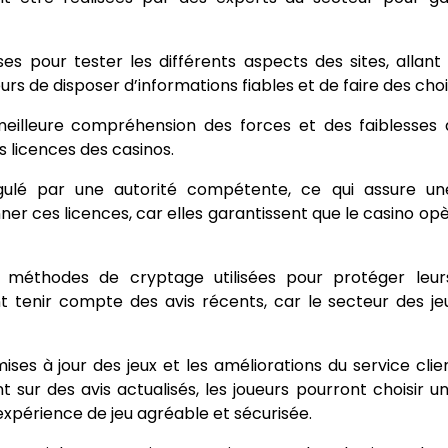
es pour tester les différents aspects des sites, allan
urs de disposer d’informations fiables et de faire des choi
 meilleure compréhension des forces et des faiblesses
s licences des casinos.
gulé par une autorité compétente, ce qui assure un
ner ces licences, car elles garantissent que le casino op
x méthodes de cryptage utilisées pour protéger leu
ent tenir compte des avis récents, car le secteur des je
ses à jour des jeux et les améliorations du service cli
nt sur des avis actualisés, les joueurs pourront choisir u
 expérience de jeu agréable et sécurisée.