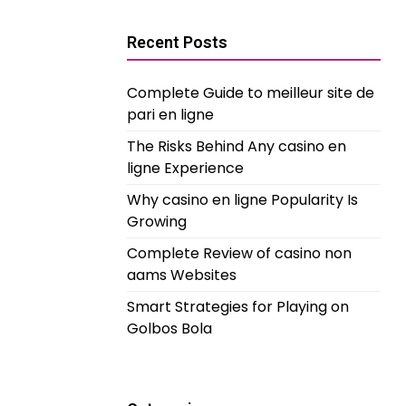
Recent Posts
Complete Guide to meilleur site de
pari en ligne
The Risks Behind Any casino en
ligne Experience
Why casino en ligne Popularity Is
Growing
Complete Review of casino non
aams Websites
Smart Strategies for Playing on
Golbos Bola