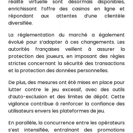
réalité virtuelle sont désormais disponibles,
enrichissant l’offre des casinos en ligne et
répondant aux attentes d’une clientèle
diversifiée.
La réglementation du marché a également
évolué pour s’adapter à ces changements. Les
autorités françaises veillent à assurer la
protection des joueurs, en imposant des règles
strictes concernant la sécurité des transactions
et la protection des données personnelles.
De plus, des mesures ont été mises en place pour
lutter contre le jeu excessif, avec des outils
d’auto-exclusion et des limites de dépôt. Cette
vigilance contribue à renforcer la confiance des
utilisateurs envers les plateformes de jeu.
En parallèle, la concurrence entre les opérateurs
s’est intensifiée, entraînant des promotions