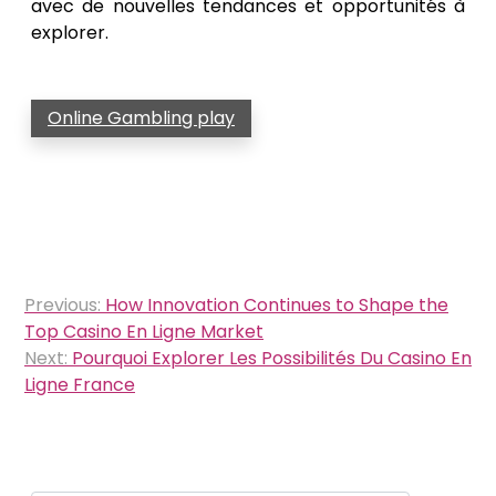
avec de nouvelles tendances et opportunités à
explorer.
Online Gambling play
Post
Previous:
How Innovation Continues to Shape the
navigation
Top Casino En Ligne Market
Next:
Pourquoi Explorer Les Possibilités Du Casino En
Ligne France