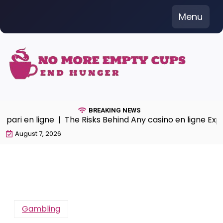
Skip
Menu
to
content
BREAKING NEWS
pari en ligne |
The Risks Behind Any casino en ligne Expe
August 7, 2026
Gambling