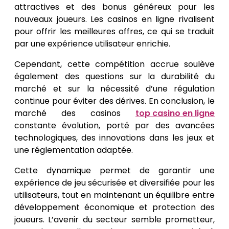
attractives et des bonus généreux pour les
nouveaux joueurs. Les casinos en ligne rivalisent
pour offrir les meilleures offres, ce qui se traduit
par une expérience utilisateur enrichie.
Cependant, cette compétition accrue soulève
également des questions sur la durabilité du
marché et sur la nécessité d’une régulation
continue pour éviter des dérives. En conclusion, le
marché des casinos
top casino en ligne
constante évolution, porté par des avancées
technologiques, des innovations dans les jeux et
une réglementation adaptée.
Cette dynamique permet de garantir une
expérience de jeu sécurisée et diversifiée pour les
utilisateurs, tout en maintenant un équilibre entre
développement économique et protection des
joueurs. L’avenir du secteur semble prometteur,