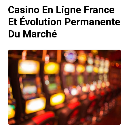
Casino En Ligne France
Et Évolution Permanente
Du Marché