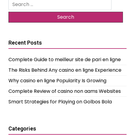
Search
for:
Recent Posts
Complete Guide to meilleur site de pari en ligne
The Risks Behind Any casino en ligne Experience
Why casino en ligne Popularity Is Growing
Complete Review of casino non aams Websites
Smart Strategies for Playing on Golbos Bola
Categories