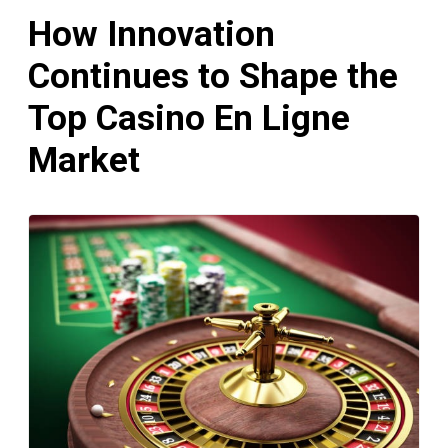
How Innovation
Continues to Shape the
Top Casino En Ligne
Market