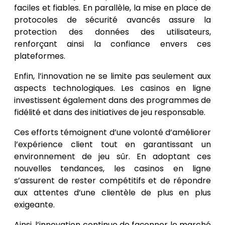
faciles et fiables. En parallèle, la mise en place de
protocoles de sécurité avancés assure la
protection des données des utilisateurs,
renforçant ainsi la confiance envers ces
plateformes.
Enfin, l’innovation ne se limite pas seulement aux
aspects technologiques. Les casinos en ligne
investissent également dans des programmes de
fidélité et dans des initiatives de jeu responsable.
Ces efforts témoignent d’une volonté d’améliorer
l’expérience client tout en garantissant un
environnement de jeu sûr. En adoptant ces
nouvelles tendances, les casinos en ligne
s’assurent de rester compétitifs et de répondre
aux attentes d’une clientèle de plus en plus
exigeante.
Ainsi, l’innovation continue de façonner le marché