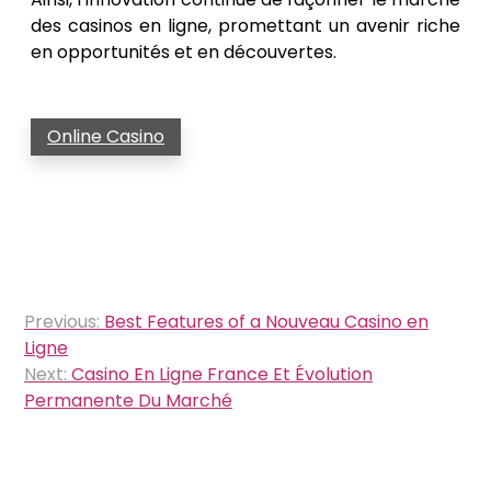
des casinos en ligne, promettant un avenir riche
en opportunités et en découvertes.
Online Casino
Post
Previous:
Best Features of a Nouveau Casino en
navigation
Ligne
Next:
Casino En Ligne France Et Évolution
Permanente Du Marché