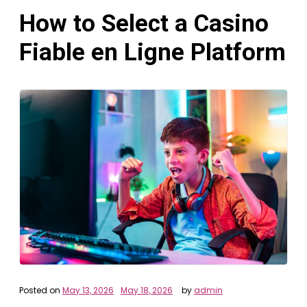
How to Select a Casino
Fiable en Ligne Platform
Posted on
May 13, 2026
May 18, 2026
by
admin