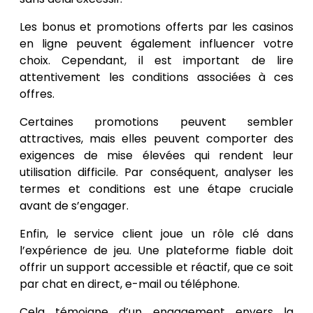
Les bonus et promotions offerts par les casinos
en ligne peuvent également influencer votre
choix. Cependant, il est important de lire
attentivement les conditions associées à ces
offres.
Certaines promotions peuvent sembler
attractives, mais elles peuvent comporter des
exigences de mise élevées qui rendent leur
utilisation difficile. Par conséquent, analyser les
termes et conditions est une étape cruciale
avant de s’engager.
Enfin, le service client joue un rôle clé dans
l’expérience de jeu. Une plateforme fiable doit
offrir un support accessible et réactif, que ce soit
par chat en direct, e-mail ou téléphone.
Cela témoigne d’un engagement envers la