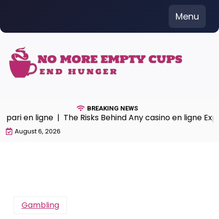
Skip
Menu
to
content
BREAKING NEWS
pari en ligne |
The Risks Behind Any casino en ligne Expe
August 6, 2026
Gambling