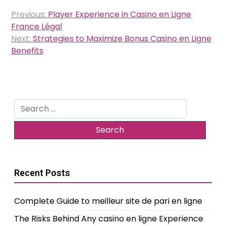
Post
Previous:
Player Experience in Casino en Ligne
navigation
France Légal
Next:
Strategies to Maximize Bonus Casino en Ligne
Benefits
Search
for:
Recent Posts
Complete Guide to meilleur site de pari en ligne
The Risks Behind Any casino en ligne Experience