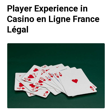
Player Experience in
Casino en Ligne France
Légal