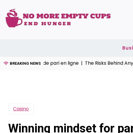
Skip
to
content
Bus
 meilleur site de pari en ligne |
The Risks Behind Any ca
BREAKING NEWS
Casino
Winning mindset for pa