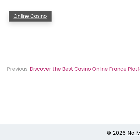
Online Casino
Post
Previous:
Discover the Best Casino Online France Plat
navigation
© 2026
No 