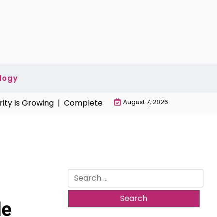
logy
y Is Growing |
Complete Review of casino non aams Webs
August 7, 2026
Search
for:
de