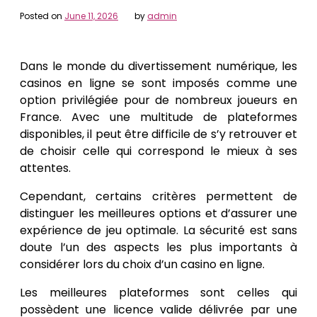
Posted on
June 11, 2026
by
admin
Dans le monde du divertissement numérique, les
casinos en ligne se sont imposés comme une
option privilégiée pour de nombreux joueurs en
France. Avec une multitude de plateformes
disponibles, il peut être difficile de s’y retrouver et
de choisir celle qui correspond le mieux à ses
attentes.
Cependant, certains critères permettent de
distinguer les meilleures options et d’assurer une
expérience de jeu optimale. La sécurité est sans
doute l’un des aspects les plus importants à
considérer lors du choix d’un casino en ligne.
Les meilleures plateformes sont celles qui
possèdent une licence valide délivrée par une